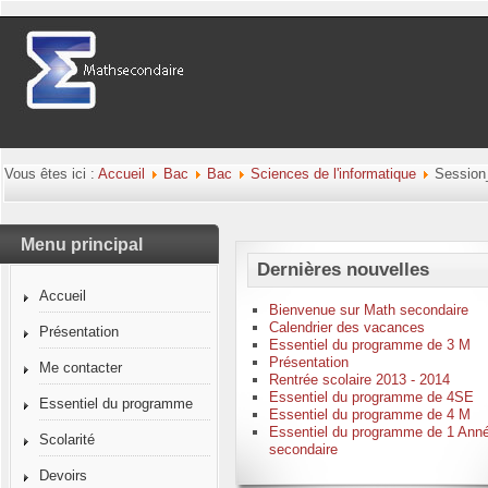
Vous êtes ici :
Accueil
Bac
Bac
Sciences de l'informatique
Session
Menu principal
Dernières nouvelles
Accueil
Bienvenue sur Math secondaire
Calendrier des vacances
Présentation
Essentiel du programme de 3 M
Présentation
Me contacter
Rentrée scolaire 2013 - 2014
Essentiel du programme de 4SE
Essentiel du programme
Essentiel du programme de 4 M
Essentiel du programme de 1 Ann
Scolarité
secondaire
Devoirs