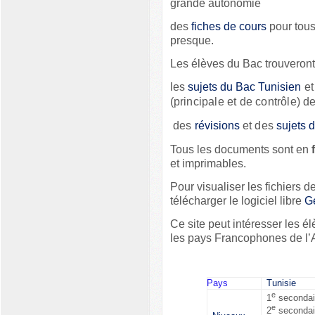
grande autonomie
des
fiches de cours
pour tous
presque.
Les élèves du Bac trouveront 
les
sujets du Bac Tunisien
et
(principale et de contrôle) 
des
révisions
et des
sujets 
Tous les documents sont en
et imprimables.
Pour visualiser les fichiers 
télécharger le logiciel libre
G
Ce site peut intéresser les 
les pays Francophones de l’A
Pays
Tunisie
e
1
secondai
e
2
secondai