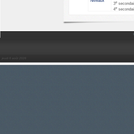
Niveaux
e
3
secondai
e
4
secondai
jeudi 6 août 2026