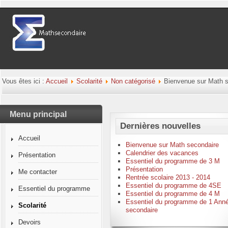
Vous êtes ici :
Accueil
Scolarité
Non catégorisé
Bienvenue sur Math 
Menu principal
Dernières nouvelles
Accueil
Bienvenue sur Math secondaire
Calendrier des vacances
Présentation
Essentiel du programme de 3 M
Présentation
Me contacter
Rentrée scolaire 2013 - 2014
Essentiel du programme de 4SE
Essentiel du programme
Essentiel du programme de 4 M
Essentiel du programme de 1 Ann
Scolarité
secondaire
Devoirs