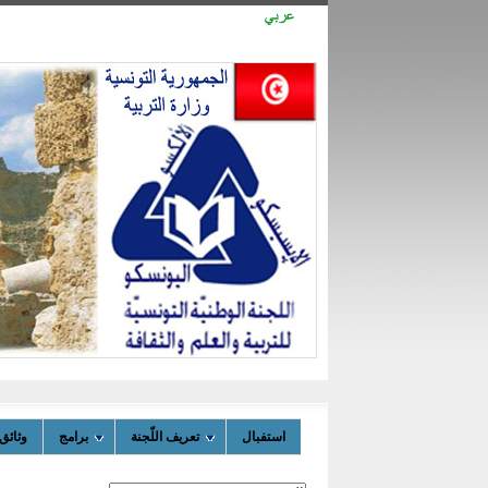
استفبال
تعريف اللّجنة
برامج
وثائق